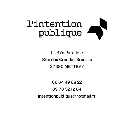
Le 37e Parallèle
Site des Grandes Brosses
37390 METTRAY
06 64 49 68 22
09 70 52 12 84
intentionpublique@hotmail.fr
SIRET 793175779 00032
APE 9001Z
Licence 2-1100187 / 3-1100188